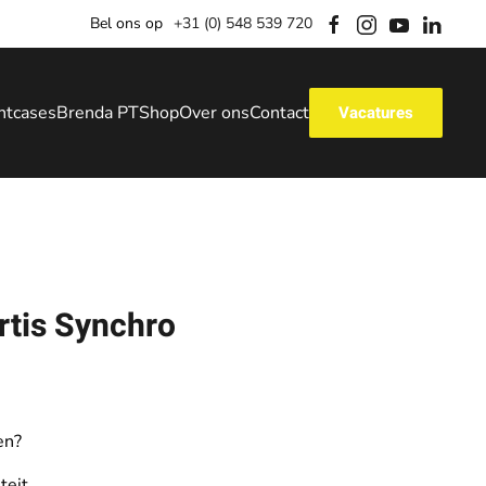
Bel ons op
+31 (0) 548 539 720
ntcases
Brenda PT
Shop
Over ons
Contact
Vacatures
tis Synchro
en?
teit.