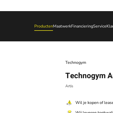
Producten
Maatwerk
Financiering
Service
Kla
Technogym
Technogym Ar
Artis
Wil je kopen of leas
Wij leveren topkwali